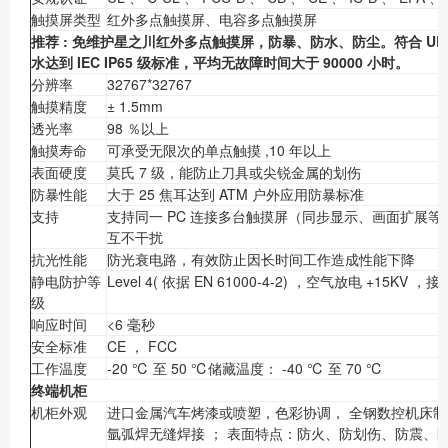
触摸屏类型
红外多点触摸屏、电容多点触摸屏
推荐
:
免维护星之川红外多点触摸屏，防暴、防水、防尘。符合
UL
水达到
IEC IP65
级标准，平均无故障时间大于
90000
小时。
分辨率
32767*32767
触摸精度
± 1.5mm
透光率
98 ％以上
触摸寿命
可承受无限次的单点触摸 ,10 年以上
表面硬度
莫氏 7 级，能防止刀具或尖锐金属的划伤
防暴性能
大于 25 焦耳达到 ATM 户外应用防暴标准
支持
支持同一 PC 连接多台触摸屏（同步显示、画面扩展
互不干扰
抗光性能
防光衰电路，有效防止因长时间工作造成性能下降
静电防护等
Level 4( 依据 EN 61000-4-2) ，空气放电 +15KV ，
级
响应时间
<6 毫秒
安全标准
CE ， FCC
工作温度
-20 ℃ 至 50 ℃储藏温度： -40 ℃ 至 70 ℃
终端机柜
机柜外观
进口金属汽车烤漆或喷塑，色彩协调， 全钢数控机床制
氩弧焊无缝焊接 ； 表面特点：防火、防划伤、防震、