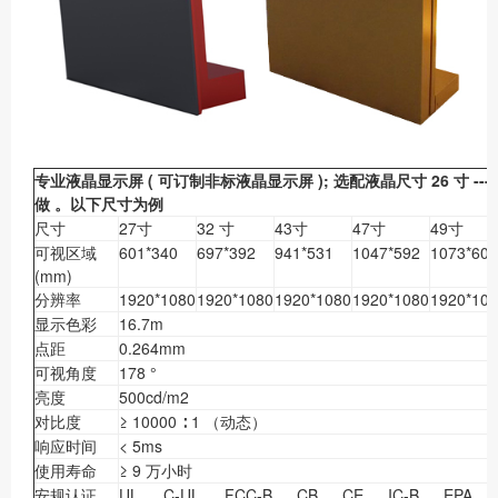
专业液晶显示屏
(
可订制非标液晶显示屏
);
选配液晶尺寸
26
寸
---
做
。
以下尺寸为例
尺寸
27寸
32 寸
43寸
47寸
49寸
可视区域
601*340
697*392
941*531
1047*592
1073*604
(mm)
分辨率
1920*1080
1920*1080
1920*1080
1920*1080
1920*10
显示色彩
16.7m
点距
0.264mm
可视角度
178 °
亮度
500cd/m2
对比度
≥ 10000 ∶ 1 （动态）
响应时间
< 5ms
使用寿命
≥ 9 万小时
安规认证
UL 、 C-UL 、 FCC-B 、 CB 、 CE 、 IC-B 、 EPA 、