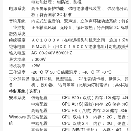
电功能处理； 锁防盗、防撬
电源系统
高压屏蔽保护功能、强电绝缘进线装置 、 强弱电分流
板；符合国家 3C 标准
音响系统
内嵌式防磁音响、双声道、立体声环绕功放系统；符合国家
工业控制
正压轴流风扇、无噪音、循环散热；符合国家 3C 标准
散热系统
绝缘强度
ＡＣ１０００Ｖ（在电源插头与机壳之间，施加 1 分
绝缘电阻
５ＭΩ以上（用ＤＣ 1 ５００Ｖ绝缘电阻计对电源插
输入电压
AC100-240V 50/60HZ
最大功率
< 300W
待机功率
<2W
工作温度
-20 ℃ 至 50 ℃储藏温度： -40 ℃ 至 70 ℃
可外加装设
微型打印机、微型键盘、 IC/ 射频读卡器、摄像头、指纹
备
机 、投币器、 话筒等等（此项为订制需求） ; 具体
控制系统
(
选配
)
安卓系统
低端配置
CPU:A20 ( 双核 ) 内存 :1G 储存 :4G
中端配置
CPU:A31S( 四核) 内存 :2G 储存 :4G(
高端配置
CPU:H8 ( 八核) 内存 :2G 储存 :8G( 
Windows 系
低端配置
CPU: 双核 1.8 、内存： 2G 、硬盘
统
中端配置
CPU: 双核 2.4 、内存： 2G 、硬盘
高端配置
CPU:i3/i5/i7( 选配 ) 、内存： 4G 