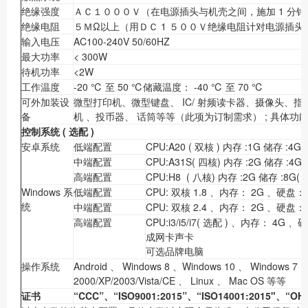
绝缘强度
ＡＣ１０００Ｖ（在电源插头与机壳之间，施加 1 分
绝缘电阻
５ＭΩ以上（用ＤＣ 1 ５００Ｖ绝缘电阻计对电源插
输入电压
AC100-240V 50/60HZ
最大功率
< 300W
待机功率
<2W
工作温度
-20 ℃ 至 50 ℃储藏温度： -40 ℃ 至 70 ℃
可外加装设
微型打印机、微型键盘、 IC/ 射频读卡器、摄像头、指纹
备
机 、投币器、 话筒等等（此项为订制需求） ; 具体
控制系统
(
选配
)
安卓系统
低端配置
CPU:A20 ( 双核 ) 内存 :1G 储存 :4G
中端配置
CPU:A31S( 四核) 内存 :2G 储存 :4G(
高端配置
CPU:H8 ( 八核) 内存 :2G 储存 :8G( 
Windows 系
低端配置
CPU: 双核 1.8 、内存： 2G 、硬盘
统
中端配置
CPU: 双核 2.4 、内存： 2G 、硬盘
高端配置
CPU:i3/i5/i7( 选配 ) 、内存： 4G 
成网卡声卡
可选品牌电脑
操作系统
Android 、 Windows 8 、Windows 10 、 Windows 7 
2000/XP/2003/Vista/CE 、 Linux 、 Mac OS 等等
证书
“CCC”、“ISO9001:2015”、“ISO14001:2015"、“OH