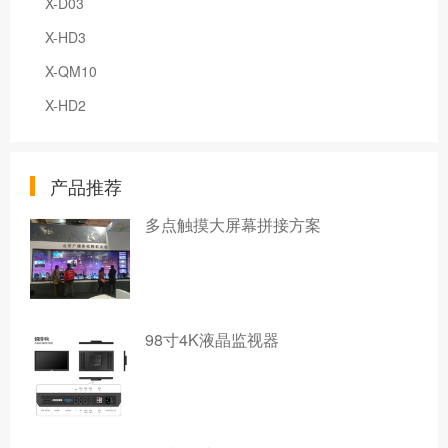
X-D03
X-HD3
X-QM10
X-HD2
产品推荐
多点触摸大屏幕拼接方案
98寸4K液晶监视器