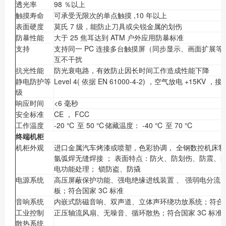
透光率
98 ％以上
触摸寿命
可承受无限次的单点触摸 ,10 年以上
表面硬度
莫氏 7 级，能防止刀具或尖锐金属的划伤
防暴性能
大于 25 焦耳达到 ATM 户外应用防暴标准
支持
支持同一 PC 连接多台触摸屏（同步显示、画面扩展
互不干扰
抗光性能
防光衰电路，有效防止因长时间工作造成性能下降
静电防护等
Level 4( 依据 EN 61000-4-2) ，空气放电 +15KV ，
级
响应时间
<6 毫秒
安全标准
CE ， FCC
工作温度
-20 ℃ 至 50 ℃储藏温度： -40 ℃ 至 70 ℃
终端机柜
机柜外观
进口金属汽车烤漆或喷塑，色彩协调， 全钢数控机床制
氩弧焊无缝焊接 ； 表面特点：防火、防划伤、防震、
电功能处理； 锁防盗、防撬
电源系统
高压屏蔽保护功能、强电绝缘进线装置 、 强弱电分流
板；符合国家 3C 标准
音响系统
内嵌式防磁音响、双声道、立体声环绕功放系统；符合国家
工业控制
正压轴流风扇、无噪音、循环散热；符合国家 3C 标准
散热系统