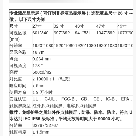
专业液晶显示屏
(
可订制非标液晶显示屏
);
选配液晶尺寸
26
寸
---
做
。
以下尺寸为例
尺寸
27寸
32 寸
43寸
47寸
49寸
可视区域
601*340
697*392
941*531
1047*592
1073*604
(mm)
分辨率
1920*1080
1920*1080
1920*1080
1920*1080
1920*10
显示色彩
16.7m
点距
0.264mm
可视角度
178 °
亮度
500cd/m2
对比度
≥ 10000 ∶ 1 （动态）
响应时间
< 5ms
使用寿命
≥ 9 万小时
安规认证
UL 、 C-UL 、 FCC-B 、 CB 、 CE 、 IC-B 、 EPA 、
触摸屏类型
红外多点触摸屏、电容多点触摸屏
推荐
:
免维护星之川红外多点触摸屏，防暴、防水、防尘。符合
UL
水达到
IEC IP65
级标准，平均无故障时间大于
90000
小时。
分辨率
32767*32767
触摸精度
± 1.5mm