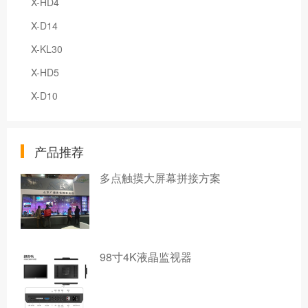
X-HD4
X-D14
X-KL30
X-HD5
X-D10
产品推荐
多点触摸大屏幕拼接方案
98寸4K液晶监视器