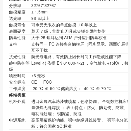
分辨率
32767*32767
触摸精度
± 1.5mm
透光率
98 ％以上
触摸寿命
可承受无限次的单点触摸 ,10 年以上
表面硬度
莫氏 7 级，能防止刀具或尖锐金属的划伤
防暴性能
大于 25 焦耳达到 ATM 户外应用防暴标准
支持
支持同一 PC 连接多台触摸屏（同步显示、画面扩展
互不干扰
抗光性能
防光衰电路，有效防止因长时间工作造成性能下降
静电防护等
Level 4( 依据 EN 61000-4-2) ，空气放电 +15KV ，
级
响应时间
<6 毫秒
安全标准
CE ， FCC
工作温度
-20 ℃ 至 50 ℃储藏温度： -40 ℃ 至 70 ℃
终端机柜
机柜外观
进口金属汽车烤漆或喷塑，色彩协调， 全钢数控机床制
氩弧焊无缝焊接 ； 表面特点：防火、防划伤、防震、
电功能处理； 锁防盗、防撬
电源系统
高压屏蔽保护功能、强电绝缘进线装置 、 强弱电分流
板；符合国家 3C 标准