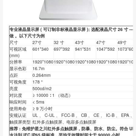
专业液晶显示屏
(
可订制非标液晶显示屏
);
选配液晶尺寸
26
寸
---
做
。
以下尺寸为例
尺寸
27寸
32 寸
43寸
47寸
49寸
可视区域
601*340
697*392
941*531
1047*592
1073*604
(mm)
分辨率
1920*1080
1920*1080
1920*1080
1920*1080
1920*10
显示色彩
16.7m
点距
0.264mm
可视角度
178 °
亮度
500cd/m2
对比度
≥ 10000 ∶ 1 （动态）
响应时间
< 5ms
使用寿命
≥ 9 万小时
安规认证
UL 、 C-UL 、 FCC-B 、 CB 、 CE 、 IC-B 、 EPA 、
触摸屏类型
红外多点触摸屏、电容多点触摸屏
推荐
:
免维护星之川红外多点触摸屏，防暴、防水、防尘。符合
UL
水达到
IEC IP65
级标准，平均无故障时间大于
90000
小时。