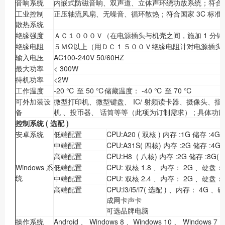
音响系统
内嵌式防磁音响、双声道、立体声环绕功放系统；符合国家
工业控制
正压轴流风扇、无噪音、循环散热；符合国家 3C 标准
散热系统
绝缘强度
ＡＣ１０００Ｖ（在电源插头与机壳之间，施加 1 分
绝缘电阻
５ＭΩ以上（用ＤＣ 1 ５００Ｖ绝缘电阻计对电源插
输入电压
AC100-240V 50/60HZ
最大功率
< 300W
待机功率
<2W
工作温度
-20 ℃ 至 50 ℃储藏温度： -40 ℃ 至 70 ℃
可外加装设
微型打印机、微型键盘、 IC/ 射频读卡器、摄像头、指纹
备
机 、投币器、 话筒等等（此项为订制需求） ; 具体
控制系统
(
选配
)
安卓系统
低端配置
CPU:A20 ( 双核 ) 内存 :1G 储存 :4G
中端配置
CPU:A31S( 四核) 内存 :2G 储存 :4G(
高端配置
CPU:H8 ( 八核) 内存 :2G 储存 :8G( 
Windows 系
低端配置
CPU: 双核 1.8 、内存： 2G 、硬盘
统
中端配置
CPU: 双核 2.4 、内存： 2G 、硬盘
高端配置
CPU:i3/i5/i7( 选配 ) 、内存： 4G 
成网卡声卡
可选品牌电脑
操作系统
Android 、 Windows 8 、Windows 10 、 Windows 7 