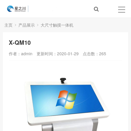
主页
产品展示
大尺寸触摸一体机
X-QM10
作者：admin
更新时间：2020-01-29
点击数：
265