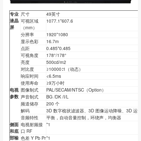
专业
尺寸
49英寸
液晶
可视区域
1077.1*607.6
屏
（mm）
分辨率
1920*1080
显示色彩
16.7m
点距
0.485*0.485
可视角度
178°/178°
亮度
500cd/m2
对比度
≥10000∶1（动态）
响应时间
<6.5ms
使用寿命
≥9万小时
电视
图像制式
PAL/SECAM/NTSC（Option）
参数
声音制式
BG /DK /I/L
频道储存
200 个
解码
3D 数字梳状滤波器、3D 图像运动降噪、3D 
音频特性
平衡，自动音量控制，环绕声，均衡器
侧面
电视射频接
*1
和底
口 RF
部输
色差 Y Pb Pr
*1