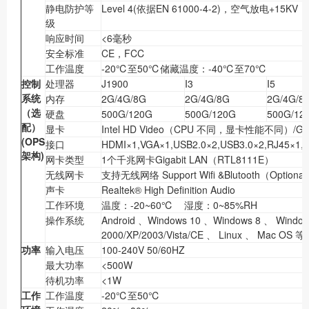
静电防护等
Level 4(依据EN 61000-4-2)，空气放电+15K
级
响应时间
<6毫秒
安全标准
CE，FCC
工作温度
-20℃至50℃储藏温度：-40℃至70℃
控制
处理器
J1900
I3
I5
系统
内存
2G/4G/8G
2G/4G/8G
2G/4G/8
（选
硬盘
500G/120G
500G/120G
500G/12
配）
显卡
Intel HD Video（CPU 不同，显卡性能不同）/GT7
(OPS
接口
HDMI×1,VGA×1,USB2.0×2,USB3.0×2,RJ45×1,
架构)
网卡类型
1个千兆网卡Gigabit LAN（RTL8111E）
无线网卡
支持无线网络 Support Wifi &Blutooth（Optiona
声卡
Realtek® High Definition Audio
工作环境
温度：-20~60℃ 湿度：0~85%RH
操作系统
Android 、Windows 10 、Windows 8 、 Window
2000/XP/2003/Vista/CE 、 Linux 、 Mac OS 
功率
输入电压
100-240V 50/60HZ
最大功率
<500W
待机功率
<1W
工作
工作温度
-20℃至50℃