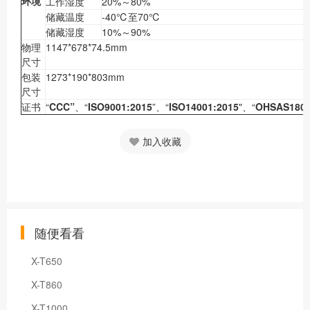
环境
工作湿度
20%～80%
储藏温度
-40℃至70℃
储藏湿度
10%～90%
物理
1147*678*74.5mm
尺寸
包装
1273*190*803mm
尺寸
证书
“
CCC”
、“
ISO9001:2015
”、“
ISO14001:2015
"、“
OHSAS180
加入收藏
随便看看
X-T650
X-T860
X-T1000