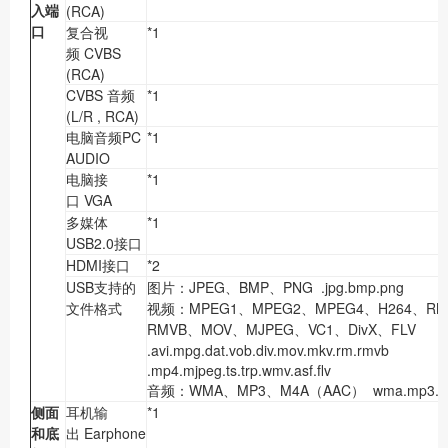
入端
(RCA)
口
复合视
*1
频 CVBS
(RCA)
CVBS 音频
*1
(L/R , RCA)
电脑音频PC
*1
AUDIO
电脑接
*1
口 VGA
多媒体
*1
USB2.0接口
HDMI接口
*2
USB支持的
图片：JPEG、BMP、PNG .jpg.bmp.png
文件格式
视频：MPEG1、MPEG2、MPEG4、H264、R
RMVB、MOV、MJPEG、VC1、DivX、FLV
.avi.mpg.dat.vob.div.mov.mkv.rm.rmvb
.mp4.mjpeg.ts.trp.wmv.asf.flv
音频：WMA、MP3、M4A（AAC） wma.mp3.m
侧面
耳机输
*1
和底
出 Earphone