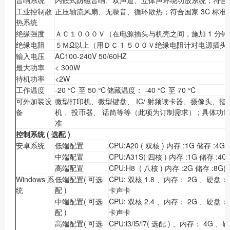
音响系统
内嵌式防磁音响、双声道、立体声环绕功放系统；符合国家
工业控制散
正压轴流风扇、无噪音、循环散热；符合国家 3C 标准
热系统
绝缘强度
ＡＣ１０００Ｖ（在电源插头与机壳之间，施加 1 分
绝缘电阻
５ＭΩ以上（用ＤＣ 1 ５００Ｖ绝缘电阻计对电源插
输入电压
AC100-240V 50/60HZ
最大功率
< 300W
待机功率
<2W
工作温度
-20 ℃ 至 50 ℃储藏温度： -40 ℃ 至 70 ℃
可外加装设
微型打印机、微型键盘、 IC/ 射频读卡器、摄像头、指纹
备
机 、投币器、 话筒等等（此项为订制需求） ; 具体
准
控制系统
(
选配
)
安卓系统
低端配置
CPU:A20 ( 双核 ) 内存 :1G 储存 :4G
中端配置
CPU:A31S( 四核 ) 内存 :1G 储存 :4G
高端配置
CPU:H8 ( 八核 ) 内存 :2G 储存 :8G(
Windows 系
低端配置( 可选
CPU: 双核 1.8 、内存： 2G 、硬盘：
统
配 )
卡声卡
中端配置( 可选
CPU: 双核 2.4 、内存： 2G 、硬盘：
配 )
卡声卡
高端配置( 可选
CPU:i3/i5/i7( 选配 ) 、内存： 4G 