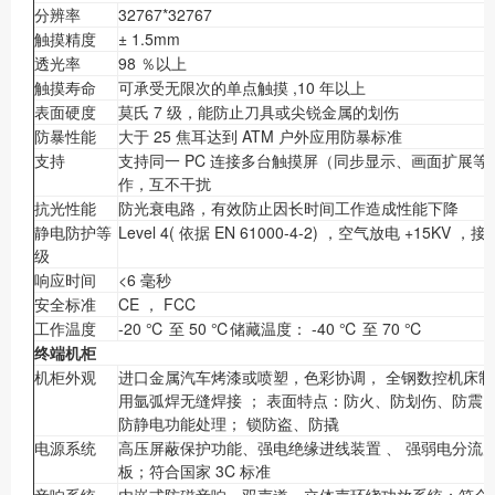
分辨率
32767*32767
触摸精度
± 1.5mm
透光率
98 ％以上
触摸寿命
可承受无限次的单点触摸 ,10 年以上
表面硬度
莫氏 7 级，能防止刀具或尖锐金属的划伤
防暴性能
大于 25 焦耳达到 ATM 户外应用防暴标准
支持
支持同一 PC 连接多台触摸屏（同步显示、画面扩展
作，互不干扰
抗光性能
防光衰电路，有效防止因长时间工作造成性能下降
静电防护等
Level 4( 依据 EN 61000-4-2) ，空气放电 +15KV ，
级
响应时间
<6 毫秒
安全标准
CE ， FCC
工作温度
-20 ℃ 至 50 ℃储藏温度： -40 ℃ 至 70 ℃
终端机柜
机柜外观
进口金属汽车烤漆或喷塑，色彩协调， 全钢数控机床制
用氩弧焊无缝焊接 ； 表面特点：防火、防划伤、防震
防静电功能处理； 锁防盗、防撬
电源系统
高压屏蔽保护功能、强电绝缘进线装置 、 强弱电分流
板；符合国家 3C 标准