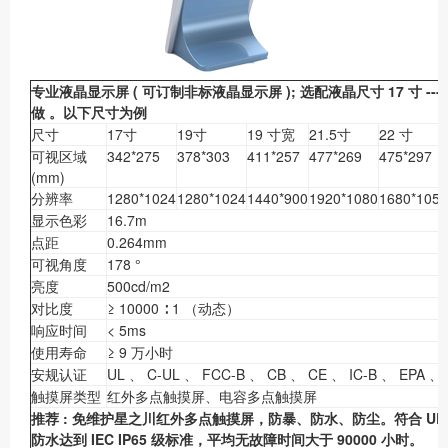
专业液晶显示屏
(
可订制非标液晶显示屏
);
选配液晶尺寸
17
寸
---
做
。
以下尺寸为例
尺寸
17寸
19寸
19 寸宽
21.5寸
22 寸
可视区域
342*275
378*303
411*257
477*269
475*297
(mm)
分辨率
1280*1024
1280*1024
1440*900
1920*1080
1680*1050
显示色彩
16.7m
点距
0.264mm
可视角度
178 °
亮度
500cd/m2
对比度
≥ 10000 ∶ 1 （动态）
响应时间
< 5ms
使用寿命
≥ 9 万小时
安规认证
UL 、 C-UL 、 FCC-B 、 CB 、 CE 、 IC-B 、 EPA 、
触摸屏类型
红外多点触摸屏、电容多点触摸屏
推荐
:
免维护星之川红外多点触摸屏，防暴、防水、防尘。符合
UL
防水达到
IEC IP65
级标准，平均无故障时间大于
90000
小时。