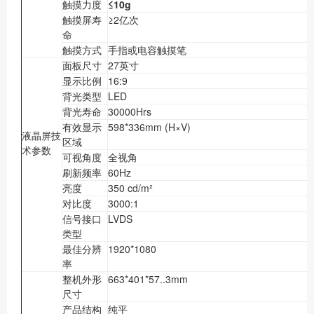
触摸力度
≤10g
触摸屏寿
≥2亿次
命
触摸方式
手指或电容触摸笔
面板尺寸
27英寸
显示比例
16:9
背光类型
LED
背光寿命
30000Hrs
有效显示
598*336mm (H×V)
液晶屏技
区域
术参数
可视角度
全视角
刷新频率
60Hz
亮度
350 cd/m²
对比度
3000:1
信号接口
LVDS
类型
最佳分辨
1920*1080
率
整机外形
663*401*57..3mm
尺寸
产品结构
纯平