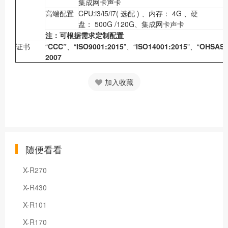
集成网卡声卡
高端配置
CPU:i3/i5/i7( 选配 ) 、内存： 4G 、硬
盘： 500G /120G、集成网卡声卡
注：可根据需求定制配置
证书
“
CCC”
、“
ISO9001:2015
”、“
ISO14001:2015
"、“
OHSAS
2007
加入收藏
随便看看
X-R270
X-R430
X-R101
X-R170