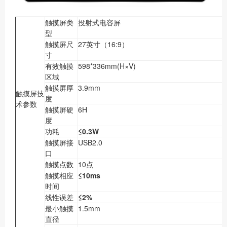
触摸屏类
投射式电容屏
型
触摸屏尺
27英寸（16:9）
寸
有效触摸
598*336mm(H×V)
区域
触摸屏厚
3.9mm
触摸屏技
度
术参数
触摸屏硬
6H
度
功耗
≤0.3W
触摸屏接
USB2.0
口
触摸点数
10点
触摸相应
≤10ms
时间
线性误差
≤2%
最小触摸
1.5mm
直径