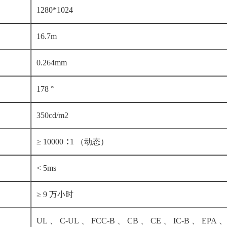
1280*1024
16.7m
0.264mm
178 °
350cd/m2
≥ 10000 ∶ 1 （动态）
< 5ms
≥ 9 万小时
UL 、 C-UL 、 FCC-B 、 CB 、 CE 、 IC-B 、 EPA 、