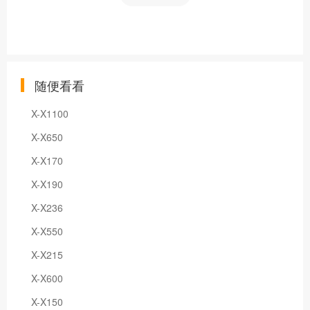
随便看看
X-X1100
X-X650
X-X170
X-X190
X-X236
X-X550
X-X215
X-X600
X-X150