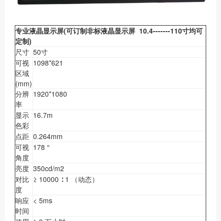
专业液晶显示屏(可订制非标液晶显示屏 10.4-------110寸均可
定制)
尺寸
50寸
可视
1098*621
区域
(mm)
分辨
1920*1080
率
显示
16.7m
色彩
点距
0.264mm
可视
178 °
角度
亮度
350cd/m2
对比
≥ 10000 ∶ 1 （动态）
度
响应
< 5ms
时间