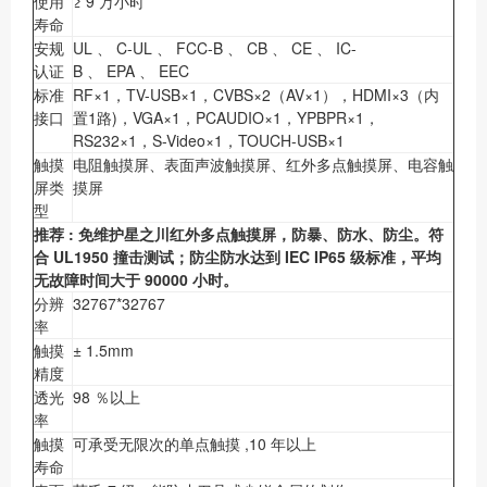
使用
≥ 9 万小时
寿命
安规
UL 、 C-UL 、 FCC-B 、 CB 、 CE 、 IC-
认证
B 、 EPA 、 EEC
标准
RF×1，TV-USB×1，CVBS×2（AV×1），HDMI×3（内
接口
置1路)，VGA×1，PCAUDIO×1，YPBPR×1，
RS232×1，S-Video×1，TOUCH-USB×1
触摸
电阻触摸屏、表面声波触摸屏、红外多点触摸屏、电容触
屏类
摸屏
型
推荐
:
免维护星之川红外多点触摸屏，防暴、防水、防尘。符
合
UL1950
撞击测试；防尘防水达到
IEC IP65
级标准，平均
无故障时间大于
90000
小时。
分辨
32767*32767
率
触摸
± 1.5mm
精度
透光
98 ％以上
率
触摸
可承受无限次的单点触摸 ,10 年以上
寿命