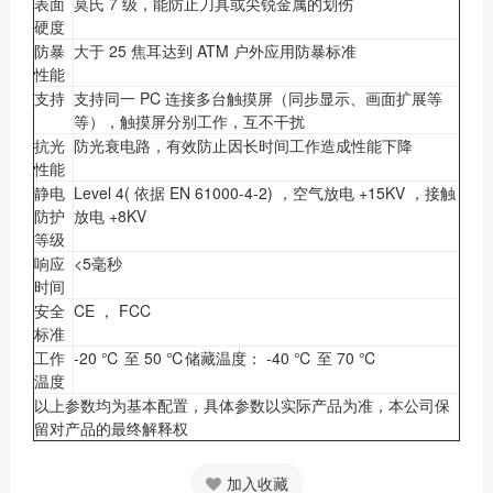
表面
莫氏 7 级，能防止刀具或尖锐金属的划伤
硬度
防暴
大于 25 焦耳达到 ATM 户外应用防暴标准
性能
支持
支持同一 PC 连接多台触摸屏（同步显示、画面扩展等
等），触摸屏分别工作，互不干扰
抗光
防光衰电路，有效防止因长时间工作造成性能下降
性能
静电
Level 4( 依据 EN 61000-4-2) ，空气放电 +15KV ，接触
防护
放电 +8KV
等级
响应
<5毫秒
时间
安全
CE ， FCC
标准
工作
-20 ℃ 至 50 ℃储藏温度： -40 ℃ 至 70 ℃
温度
以上参数均为基本配置，具体参数以实际产品为准，本公司保
留对产品的最终解释权
加入收藏