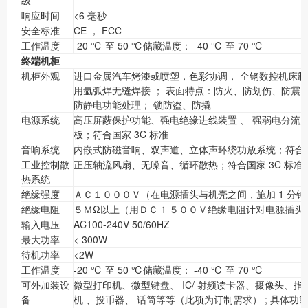
级
响应时间
<6 毫秒
安全标准
CE ， FCC
工作温度
-20 ℃ 至 50 ℃储藏温度： -40 ℃ 至 70 ℃
终端机柜
机柜外观
进口金属汽车烤漆或喷塑，色彩协调， 全钢数控机床制
用氩弧焊无缝焊接 ； 表面特点：防火、防划伤、防震
防静电功能处理； 锁防盗、防撬
电源系统
高压屏蔽保护功能、强电绝缘进线装置 、 强弱电分流
板；符合国家 3C 标准
音响系统
内嵌式防磁音响、双声道、立体声环绕功放系统；符合国家
工业控制散
正压轴流风扇、无噪音、循环散热；符合国家 3C 标准
热系统
绝缘强度
ＡＣ１０００Ｖ（在电源插头与机壳之间，施加 1 分
绝缘电阻
５ＭΩ以上（用ＤＣ 1 ５００Ｖ绝缘电阻计对电源插
输入电压
AC100-240V 50/60HZ
最大功率
< 300W
待机功率
<2W
工作温度
-20 ℃ 至 50 ℃储藏温度： -40 ℃ 至 70 ℃
可外加装设
微型打印机、微型键盘、 IC/ 射频读卡器、摄像头、指纹
备
机 、投币器、 话筒等等（此项为订制需求） ; 具体