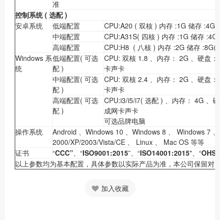
准
控制系统
(
选配
)
安卓系统
低端配置
CPU:A20 ( 双核 ) 内存 :1G 储存 :4G
中端配置
CPU:A31S( 四核 ) 内存 :1G 储存 :4G
高端配置
CPU:H8 ( 八核 ) 内存 :2G 储存 :8G(
Windows 系
低端配置( 可选
CPU: 双核 1.8 、内存： 2G 、硬盘：
统
配 )
卡声卡
中端配置( 可选
CPU: 双核 2.4 、内存： 2G 、硬盘：
配 )
卡声卡
高端配置( 可选
CPU:i3/i5/i7( 选配 ) 、内存： 4G 
配 )
成网卡声卡
可选品牌电脑
操作系统
Android 、Windows 10 、Windows 8 、 Windows 7 、
2000/XP/2003/Vista/CE 、 Linux 、 Mac OS 等等
证书
“
CCC”
、“
ISO9001:2015
”、“
ISO14001:2015
"、“
OHSA
以上参数均为基本配置，具体参数以实际产品为准，本公司保留对
加入收藏