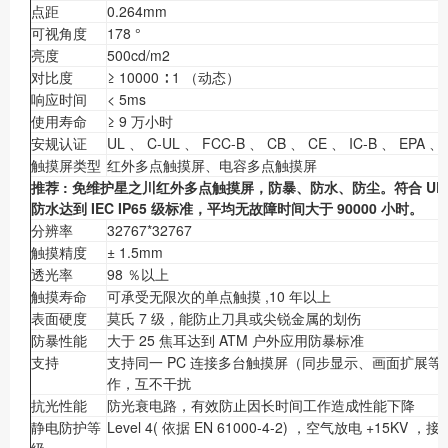
点距
0.264mm
可视角度
178 °
亮度
500cd/m2
对比度
≥ 10000 ∶ 1 （动态）
响应时间
< 5ms
使用寿命
≥ 9 万小时
安规认证
UL 、 C-UL 、 FCC-B 、 CB 、 CE 、 IC-B 、 EPA 、
触摸屏类型
红外多点触摸屏、电容多点触摸屏
推荐
:
免维护星之川红外多点触摸屏，防暴、防水、防尘。符合
UL
防水达到
IEC IP65
级标准，平均无故障时间大于
90000
小时。
分辨率
32767*32767
触摸精度
± 1.5mm
透光率
98 ％以上
触摸寿命
可承受无限次的单点触摸 ,10 年以上
表面硬度
莫氏 7 级，能防止刀具或尖锐金属的划伤
防暴性能
大于 25 焦耳达到 ATM 户外应用防暴标准
支持
支持同一 PC 连接多台触摸屏（同步显示、画面扩展
作，互不干扰
抗光性能
防光衰电路，有效防止因长时间工作造成性能下降
静电防护等
Level 4( 依据 EN 61000-4-2) ，空气放电 +15KV ，