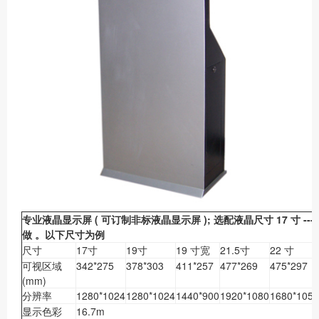
专业液晶显示屏
(
可订制非标液晶显示屏
);
选配液晶尺寸
17
寸
---
做
。
以下尺寸为例
尺寸
17寸
19寸
19 寸宽
21.5寸
22 寸
可视区域
342*275
378*303
411*257
477*269
475*297
(mm)
分辨率
1280*1024
1280*1024
1440*900
1920*1080
1680*1050
显示色彩
16.7m