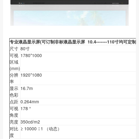
专业液晶显示屏(可订制非标液晶显示屏 10.4-------110寸均可定制)
尺寸
80寸
可视
1780*1000
区域
(mm)
分辨
1920*1080
率
显示
16.7m
色彩
点距
0.264mm
可视
178 °
角度
亮度
350cd/m2
对比
≥ 10000 ∶ 1 （动态）
度