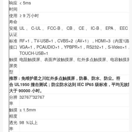
响应
< 5ms
时间
使用
≥ 9 万小时
寿命
安规
UL 、 C-UL 、 FCC-B 、 CB 、 CE 、 IC-B 、 EPA 、 EEC
认证
标准
RF×1，TV-USB×1，CVBS×2（AV×1），HDMI×3（内置1路
接口
VGA×1，PCAUDIO×1，YPBPR×1，RS232×1，S-Video×1，
TOUCH-USB×1
触摸
电阻触摸屏、表面声波触摸屏、红外多点触摸屏、电容触摸屏
屏类
型
推荐
:
免维护星之川红外多点触摸屏，防暴、防水、防尘。符
合
UL1950
撞击测试；防尘防水达到
IEC IP65
级标准，平均无故障
大于
90000
小时。
分辨
32767*32767
率
触摸
± 1.5mm
精度
透光
98 ％以上
率