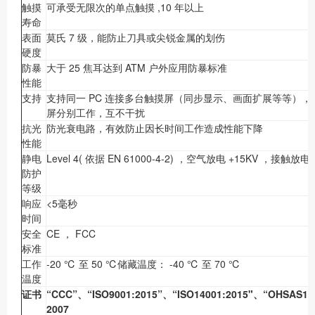
触摸
可承受无限次的单点触摸 ,10 年以上
寿命
表面
莫氏 7 级，能防止刀具或尖锐金属的划伤
硬度
防暴
大于 25 焦耳达到 ATM 户外应用防暴标准
性能
支持
支持同一 PC 连接多台触摸屏（同步显示、画面扩展等等），
屏分别工作，互不干扰
抗光
防光衰电路，有效防止因长时间工作造成性能下降
性能
静电
Level 4( 依据 EN 61000-4-2) ，空气放电 +15KV ，接触放电 
防护
等级
响应
<5毫秒
时间
安全
CE ， FCC
标准
工作
-20 ℃ 至 50 ℃储藏温度： -40 ℃ 至 70 ℃
温度
证书
“CCC”、“ISO9001:2015”、“ISO14001:2015"、“OHSAS1
2007