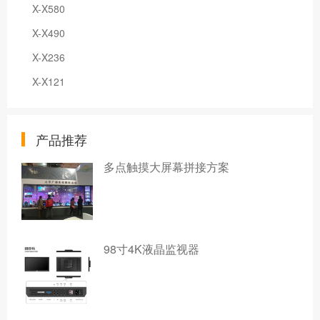
X-X580
X-X490
X-X236
X-X121
产品推荐
多点触摸大屏幕拼接方案
98寸4K液晶监视器