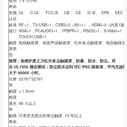
使用
≥ 9 万小时
寿命
安规
UL 、 C-UL 、 FCC-B 、 CB 、 CE 、 IC-B 、 EPA 、 EEC
认证
标准
RF×1，TV-USB×1，CVBS×2（AV×1），HDMI×3（内置1路
接口
VGA×1，PCAUDIO×1，YPBPR×1，RS232×1，S-Video×1，
TOUCH-USB×1
触摸
电阻触摸屏、表面声波触摸屏、红外多点触摸屏、电容触摸屏
屏类
型
推荐
:
免维护星之川红外多点触摸屏，防暴、防水、防尘。符
合
UL1950
撞击测试；防尘防水达到
IEC IP65
级标准，平均无故障
大于
90000
小时。
分辨
32767*32767
率
触摸
± 1.5mm
精度
透光
98 ％以上
率
触摸
可承受无限次的单点触摸 ,10 年以上
寿命