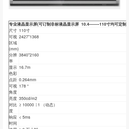
专业液晶显示屏(可订制非标液晶显示屏 10.4-------110寸均可定制)
尺寸
110寸
可视
2427*1368
区域
(mm)
分辨
3840*2160
率
显示
16.7m
色彩
点距
0.264mm
可视
178 °
角度
亮度
350cd/m2
对比
≥ 10000 ∶ 1 （动态）
度
响应
< 5ms
时间