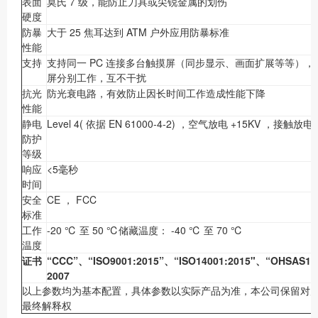
表面
莫氏 7 级，能防止刀具或尖锐金属的划伤
硬度
防暴
大于 25 焦耳达到 ATM 户外应用防暴标准
性能
支持
支持同一 PC 连接多台触摸屏（同步显示、画面扩展等等），
屏分别工作，互不干扰
抗光
防光衰电路，有效防止因长时间工作造成性能下降
性能
静电
Level 4( 依据 EN 61000-4-2) ，空气放电 +15KV ，接触放电 
防护
等级
响应
<5毫秒
时间
安全
CE ， FCC
标准
工作
-20 ℃ 至 50 ℃储藏温度： -40 ℃ 至 70 ℃
温度
证书
“CCC”、“ISO9001:2015”、“ISO14001:2015"、“OHSAS1
2007
以上参数均为基本配置，具体参数以实际产品为准，本公司保留对
最终解释权