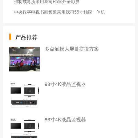
强制戒毒所采用我司P5室外全彩屏
中央数字电视书画频道采用我司55寸触摸一体机
产品推荐
多点触摸大屏幕拼接方案
98寸4K液晶监视器
86寸4K液晶监视器