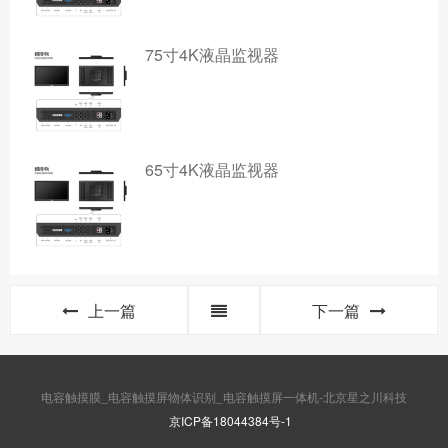
75寸4K液晶监视器
65寸4K液晶监视器
上一篇
下一篇
电容触摸膜_电容触摸屏物体识别_电容触摸屏一体机-北京星之川科技
京ICP备18044384号-1