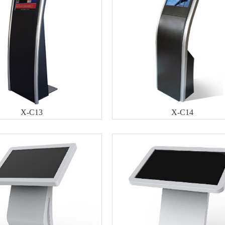
X-C13
X-C14