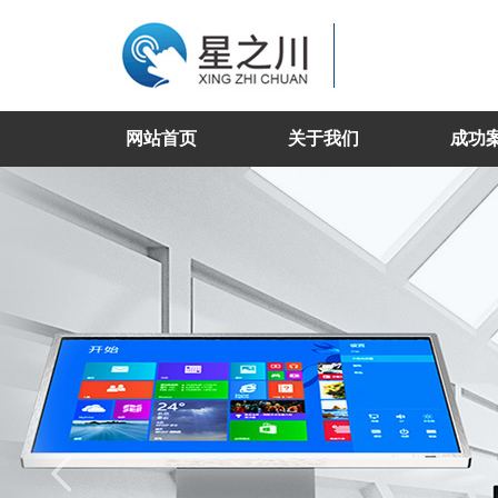
网站首页
关于我们
成功