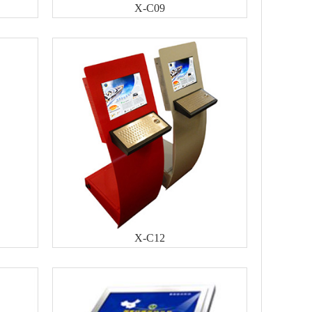
X-C09
X-C12