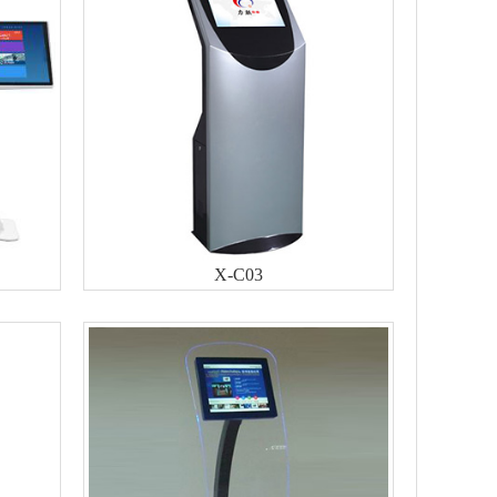
X-C03