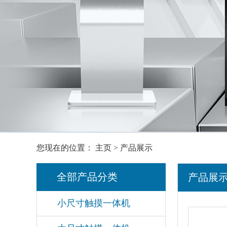
您现在的位置：
主页
>
产品展示
全部产品分类
产品展
小尺寸触摸一体机