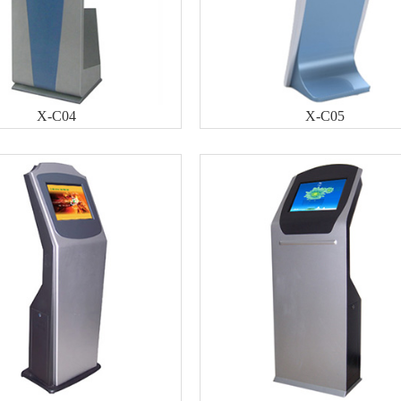
X-C04
X-C05