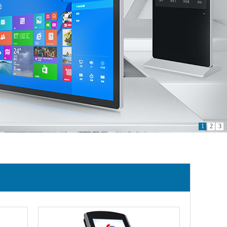
1
2
3