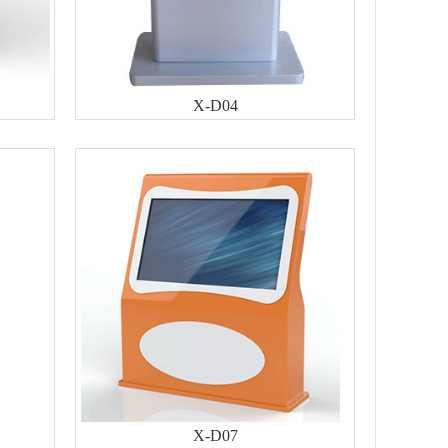
X-D04
X-D07