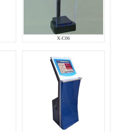
X-C06