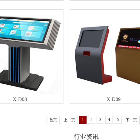
X-D08
X-D09
1
2
3
4
5
首页
上一页
下一页
行业资讯