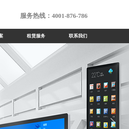
服务热线：4001-876-786
案
租赁服务
联系我们