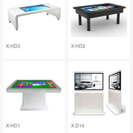
X-HD3
X-HD2
X-HD1
X-D14