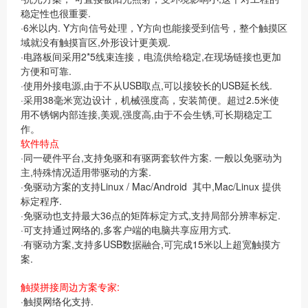
稳定性也很重要.
·6米以内. Y方向信号处理，Y方向也能接受到信号，整个触摸区
域就没有触摸盲区,外形设计更美观.
·电路板间采用2*5线束连接，电流供给稳定,在现场链接也更加
方便和可靠.
·使用外接电源,由于不从USB取点,可以接较长的USB延长线.
·采用38毫米宽边设计，机械强度高，安装简便。超过2.5米使
用不锈钢内部连接,美观,强度高,由于不会生锈,可长期稳定工
作。
软件特点
·同一硬件平台,支持免驱和有驱两套软件方案. 一般以免驱动为
主,特殊情况适用带驱动的方案.
·免驱动方案的支持Linux / Mac/Android 其中,Mac/Linux 提供
标定程序.
·免驱动也支持最大36点的矩阵标定方式,支持局部分辨率标定.
·可支持通过网络的,多客户端的电脑共享应用方式.
·有驱动方案,支持多USB数据融合,可完成15米以上超宽触摸方
案.
触摸拼接周边方案专家:
·触摸网络化支持.