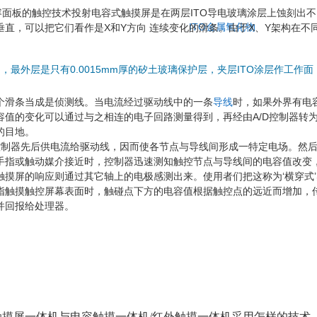
面板的触控技术投射电容式触摸屏是在两层ITO导电玻璃涂层上蚀刻出不
ITO
金属氧化物
垂直，可以把它们看作是X和Y方向 连续变化的滑条。由于X、Y架构在
，最外层是只有0.0015mm厚的矽土玻璃保护层，夹层ITO涂层作工作
个滑条当成是侦测线。当电流经过驱动线中的一条
导线
时，如果外界有电
容值的变化可以通过与之相连的电子回路测量得到，再经由A/D控制器转为
的目地。
控制器先后供电流给驱动线，因而使各节点与导线间形成一特定电场。然
手指或触动媒介接近时，控制器迅速测知触控节点与导线间的电容值改变，
触摸屏的响应则通过其它轴上的电极感测出来。使用者们把这称为‘横穿式’
指触摸触控屏幕表面时，触碰点下方的电容值根据触控点的远近而增加，
并回报给处理器。
触摸屏一体机与电容触摸一体机/红外触摸一体机采用怎样的技术