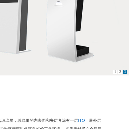
1
2
3
合玻璃屏，玻璃屏的内表面和夹层各涂有一层
ITO
，最外层