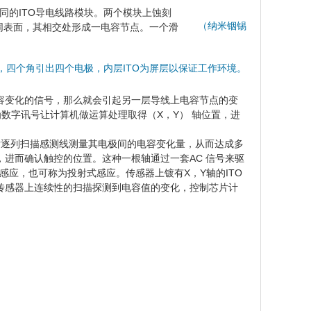
同的ITO导电线路模块。两个模块上蚀刻
（纳米铟锡
不同表面，其相交处形成一电容节点。一个滑
面，四个角引出四个电极，内层ITO为屏层以保证工作环境。
容变化的信号，那么就会引起另一层导线上电容节点的变
数字讯号让计算机做运算处理取得（X，Y） 轴位置，进
后逐列扫描感测线测量其电极间的电容变化量，从而达成多
进而确认触控的位置。这种一根轴通过一套AC 信号来驱
感应，也可称为投射式感应。传感器上镀有X，Y轴的ITO
传感器上连续性的扫描探测到电容值的变化，控制芯片计