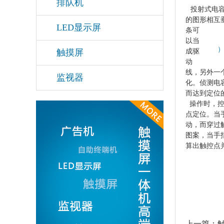
排队机
投射式电容
的图形相互
LED显示屏
条可
以当
）
成驱
触摸屏
动
线，另外一
监视器
化。侦测电
而达到定位
操作时，
点定位。当
动，而穿过
图案，当手
算出触控点
上一篇：