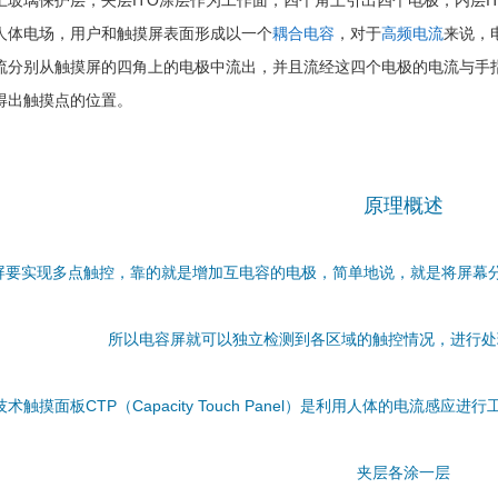
土玻璃保护层，夹层ITO涂层作为工作面，四个角上引出四个电极，内层I
人体电场，用户和触摸屏表面形成以一个
耦合电容
，对于
高频电流
来说，
流分别从触摸屏的四角上的电极中流出，并且流经这四个电极的电流与手
得出触摸点的位置。
原理概述
要实现多点触控，靠的就是增加互电容的电极，简单地说，就是将屏幕分
所以电容屏就可以独立检测到各区域的触控情况，进行处
术触摸面板CTP（Capacity Touch Panel）是利用人体的电流
夹层各涂一层