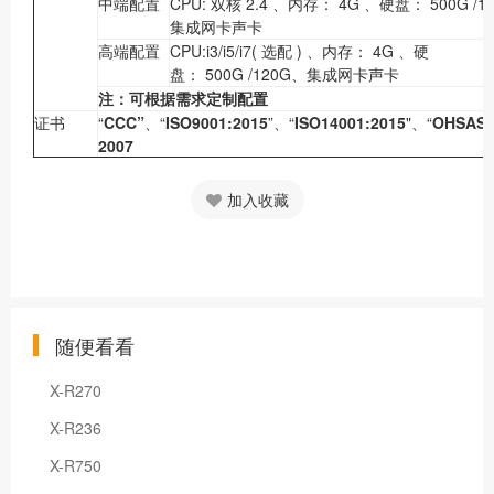
中端配置
CPU: 双核 2.4 、内存： 4G 、硬盘： 500G /1
集成网卡声卡
高端配置
CPU:i3/i5/i7( 选配 ) 、内存： 4G 、硬
盘： 500G /120G、集成网卡声卡
注：可根据需求定制配置
证书
“
CCC”
、“
ISO9001:2015
”、“
ISO14001:2015
"、“
OHSAS
2007
加入收藏
随便看看
X-R270
X-R236
X-R750