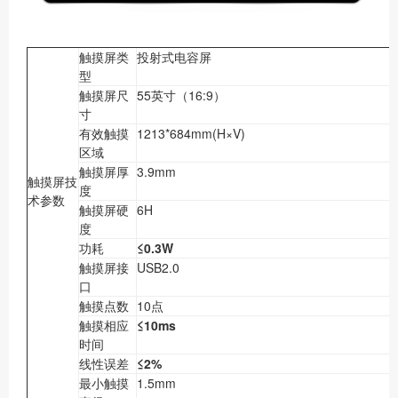
触摸屏类
投射式电容屏
型
触摸屏尺
55英寸（16:9）
寸
有效触摸
1213*684mm(H×V)
区域
触摸屏厚
3.9mm
触摸屏技
度
术参数
触摸屏硬
6H
度
功耗
≤0.3W
触摸屏接
USB2.0
口
触摸点数
10点
触摸相应
≤10ms
时间
线性误差
≤2%
最小触摸
1.5mm