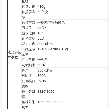
直径
触摸力度
≤10g
触摸屏寿
≥2亿次
命
触摸方式
手指或电容触摸笔
面板尺寸
55英寸
显示比例
16:9
背光类型
LED
背光寿命
30000Hrs
有效显示
1213*684mm (H×V)
液晶屏技
区域
术参数
可视角度
全视角
刷新频率
60Hz
亮度
350 cd/m²
对比度
3000:1
信号接口
LVDS
类型
最佳分辨
1920*1080
率
整机外形
1290*760*72mm
尺寸