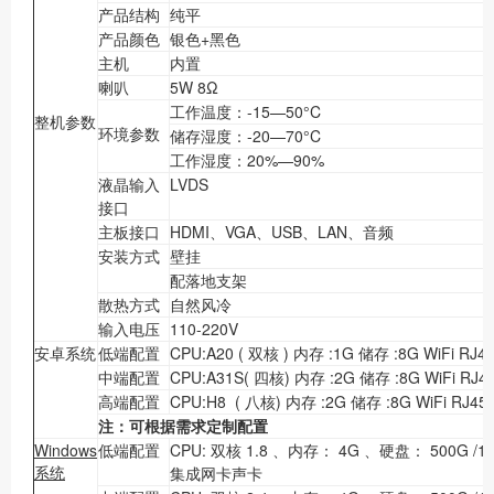
产品结构
纯平
产品颜色
银色+黑色
主机
内置
喇叭
5W 8Ω
工作温度：-15—50°C
整机参数
环境参数
储存湿度：-20—70°C
工作湿度：20%—90%
液晶输入
LVDS
接口
主板接口
HDMI、VGA、USB、LAN、音频
安装方式
壁挂
配落地支架
散热方式
自然风冷
输入电压
110-220V
安卓系统
低端配置
CPU:A20 ( 双核 ) 内存 :1G 储存 :8G WiFi RJ4
中端配置
CPU:A31S( 四核) 内存 :2G 储存 :8G WiFi RJ4
高端配置
CPU:H8 ( 八核) 内存 :2G 储存 :8G WiFi RJ45
注：可根据需求定制配置
Windows
低端配置
CPU: 双核 1.8 、内存： 4G 、硬盘： 500G /1
系统
集成网卡声卡